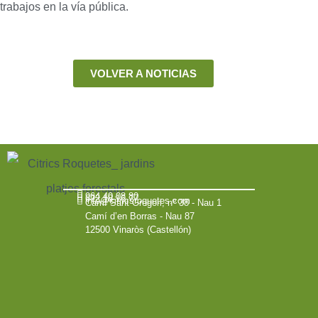
trabajos en la vía pública.
VOLVER A NOTICIAS
964 40 08 80
672 18 16 77
info@citricsroquetes.com
Camí Sant Gregori, nº 38 - Nau 1
Camí d’en Borras - Nau 87
12500 Vinaròs (Castellón)