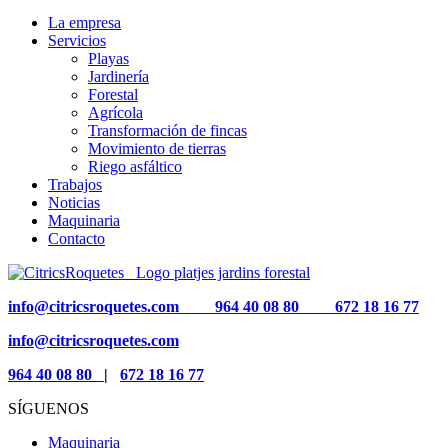
La empresa
Servicios
Playas
Jardinería
Forestal
Agrícola
Transformación de fincas
Movimiento de tierras
Riego asfáltico
Trabajos
Noticias
Maquinaria
Contacto
info@citricsroquetes.com
964 40 08 80
672 18 16 77
info@citricsroquetes.com
964 40 08 80
|
672 18 16 77
SÍGUENOS
Maquinaria