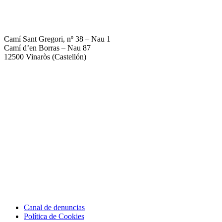
672 18 16 77
info@citricsroquetes.com
Camí Sant Gregori, nº 38 – Nau 1
Camí d’en Borras – Nau 87
12500 Vinaròs (Castellón)
Canal de denuncias
Política de Cookies