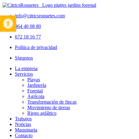
Abrir barra de herramientas
info@citricsroquetes.com
964 40 08 80
672 18 16 77
Política de privacidad
Síguenos
La empresa
Servicios
Playas
Jardinería
Forestal
Agrícola
Transformación de fincas
Movimiento de tierras
Riego asfáltico
Trabajos
Noticias
Maquinaria
Contacto