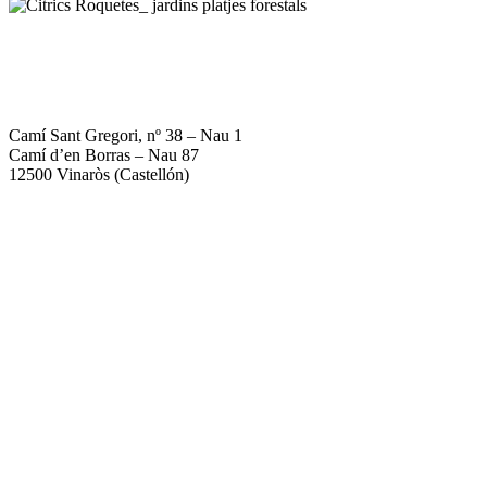
964 40 08 80
672 18 16 77
info@citricsroquetes.com
Camí Sant Gregori, nº 38 – Nau 1
Camí d’en Borras – Nau 87
12500 Vinaròs (Castellón)