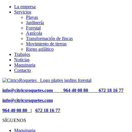
La empresa
Servicios
Playas
Jardinería
Forestal
Agrícola
Transformación de fincas
Movimiento de tierras
Riego asfáltico
Trabajos
Noticias
Maquinaria
Contacto
info@citricsroquetes.com
964 40 08 80
672 18 16 77
info@citricsroquetes.com
964 40 08 80
|
672 18 16 77
SÍGUENOS
Maquinaria