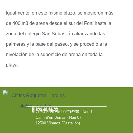
Igualmente, en este mismo plazo, se movieron más
de 400 m3 de arena desde el sur del Fortí hasta la
zona del colegio San Sebastián afianzando las
palmeras y la base del paseo, y se procedió a la
nivelación de la superficie de arena en toda la
playa.
964 40 08 80
672 18 16 77
info@citricsroquetes.com
Camí Sant Gregori, nº 38 - Nau 1
Camí d’en Borras - Nau 87
12500 Vinaròs (Castellón)