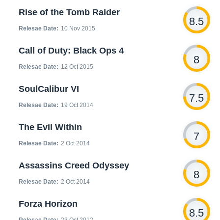
Rise of the Tomb Raider
8.5
Relesae Date:
10 Nov 2015
Call of Duty: Black Ops 4
8
Relesae Date:
12 Oct 2015
SoulCalibur VI
7.5
Relesae Date:
19 Oct 2014
The Evil Within
7
Relesae Date:
2 Oct 2014
Assassins Creed Odyssey
8
Relesae Date:
2 Oct 2014
Forza Horizon
8.5
Relesae Date:
23 Oct 2012