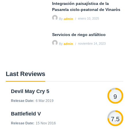
Integración paisajística de la
Pasarela ciclo-peatonal de Vinaròs
enero 10, 2025
By
admin
Servicios de riego asfáltico
noviembre 14, 2023
By
admin
Last Reviews
Devil May Cry 5
9
Relesae Date:
6 Mar 2019
Battlefield V
7.5
Relesae Date:
15 Nov 2016