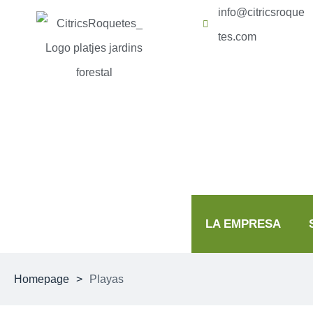
info@citricsroque
tes.com
Abrir barra de herramientas
LA EMPRESA
Homepage
>
Playas