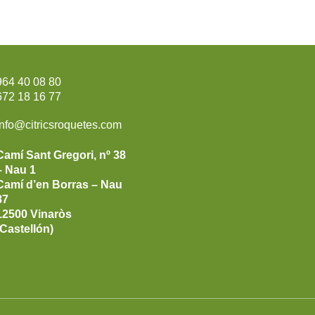
964 40 08 80
672 18 16 77
info@citricsroquetes.com
Camí Sant Gregori, nº 38
– Nau 1
Camí d’en Borras – Nau
87
12500 Vinaròs
(Castellón)