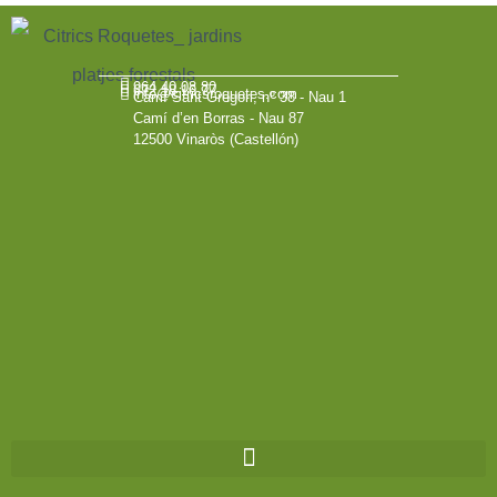
964 40 08 80
672 18 16 77
info@citricsroquetes.com
Camí Sant Gregori, nº 38 - Nau 1
Camí d’en Borras - Nau 87
12500 Vinaròs (Castellón)