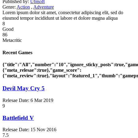
Published by:
Ubisoft
Genre:
Action
,
Adventure
Lorem ipsum dolor sit amet, consectetur adipiscing elit, sed do
eiusmod tempor incididunt ut labore et dolore magna aliqua
8
Good
86
Metacritic
Recent Games
{"title":"All","number":"10","ignore_sticky_posts":true,"gam
{"meta_relesae":true},"game_score":
{"meta_review":true},"layout":"featured_1","thumb":"gamepre
Devil May Cry 5
Relesae Date:
6 Mar 2019
9
Battlefield V
Relesae Date:
15 Nov 2016
7.5