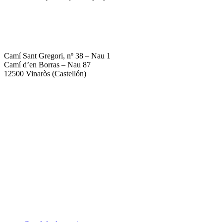
964 40 08 80
672 18 16 77
info@citricsroquetes.com
Camí Sant Gregori, nº 38 – Nau 1
Camí d’en Borras – Nau 87
12500 Vinaròs (Castellón)