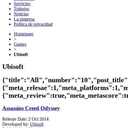
Servicios
Trabajos
Noticias
La empresa
Política de privacidad
Homepage
>
Games
>
Ubisoft
Ubisoft
{"title":"All","number":"10","post_title
{"meta_relesae":1,"meta_platforms":1,"
{"meta_review":true,"meta_metascore":tru
Assassins Creed Odyssey
Relesae Date:
2 Oct 2014
Developed by:
Ubisoft