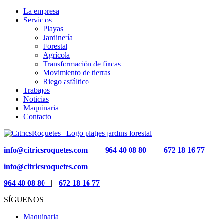
La empresa
Servicios
Playas
Jardinería
Forestal
Agrícola
Transformación de fincas
Movimiento de tierras
Riego asfáltico
Trabajos
Noticias
Maquinaria
Contacto
info@citricsroquetes.com
964 40 08 80
672 18 16 77
info@citricsroquetes.com
964 40 08 80
|
672 18 16 77
SÍGUENOS
Maquinaria