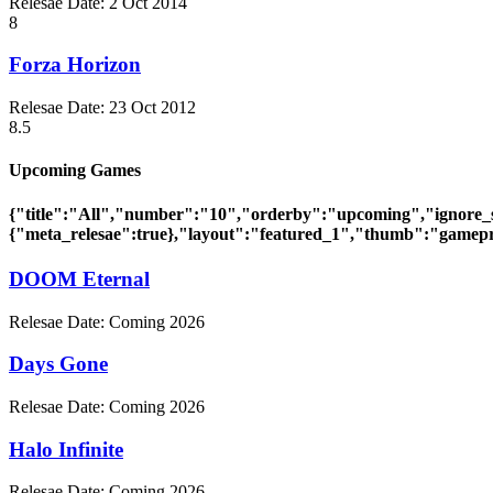
Relesae Date:
2 Oct 2014
8
Forza Horizon
Relesae Date:
23 Oct 2012
8.5
Upcoming Games
{"title":"All","number":"10","orderby":"upcoming","ignore_
{"meta_relesae":true},"layout":"featured_1","thumb":"gamepr
DOOM Eternal
Relesae Date:
Coming 2026
Days Gone
Relesae Date:
Coming 2026
Halo Infinite
Relesae Date:
Coming 2026