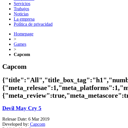
Servicios
Trabajos
Noticias
La empresa
Política de privacidad
Homepage
>
Games
>
Capcom
Capcom
{"title":"All","title_box_tag":"h1","nu
{"meta_relesae":1,"meta_platforms":1,"
{"meta_review":true,"meta_metascore":tru
Devil May Cry 5
Relesae Date:
6 Mar 2019
Developed by:
Capcom