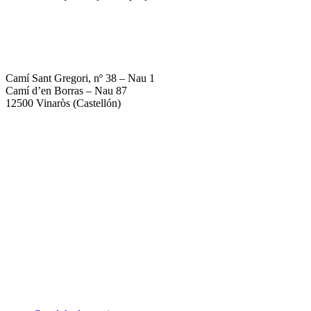
964 40 08 80
672 18 16 77
info@citricsroquetes.com
Camí Sant Gregori, nº 38 – Nau 1
Camí d’en Borras – Nau 87
12500 Vinaròs (Castellón)