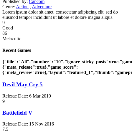
Published by:
Capcom
Genre:
Action
,
Adventure
Lorem ipsum dolor sit amet, consectetur adipiscing elit, sed do
eiusmod tempor incididunt ut labore et dolore magna aliqua
9
Good
86
Metacritic
Recent Games
{"title":"All","number":"10","ignore_sticky_posts":true,"gam
{"meta_relesae":true},"game_score":
{"meta_review":true},"layout":"featured_1","thumb":"gamepre
Devil May Cry 5
Relesae Date:
6 Mar 2019
9
Battlefield V
Relesae Date:
15 Nov 2016
7.5