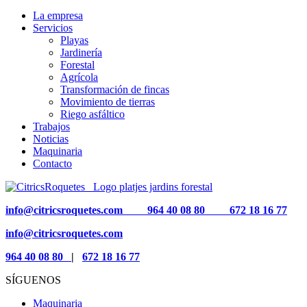
La empresa
Servicios
Playas
Jardinería
Forestal
Agrícola
Transformación de fincas
Movimiento de tierras
Riego asfáltico
Trabajos
Noticias
Maquinaria
Contacto
info@citricsroquetes.com
964 40 08 80
672 18 16 77
info@citricsroquetes.com
964 40 08 80
|
672 18 16 77
SÍGUENOS
Maquinaria