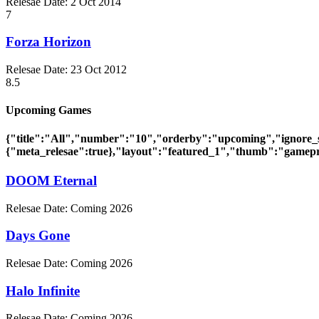
Relesae Date:
2 Oct 2014
7
Forza Horizon
Relesae Date:
23 Oct 2012
8.5
Upcoming Games
{"title":"All","number":"10","orderby":"upcoming","ignore_
{"meta_relesae":true},"layout":"featured_1","thumb":"gamepr
DOOM Eternal
Relesae Date:
Coming 2026
Days Gone
Relesae Date:
Coming 2026
Halo Infinite
Relesae Date:
Coming 2026